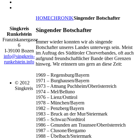
HOME
CHRONIK
Singender Botschafter
Singkreis
Singender Botschafter
Runkelstein
Franziskanergasse
Immer wieder konnten wir als singende
6
Botschafter unseres Landes unterwegs sein. Meist
I-39100 Bozen
im Auftrag des Südtiroler Chorverbandes, oft auch
info@singkreis-
aufgrund freundschaftlicher Bande über Grenzen
runkelstein.info
hinweg. Wir erinnern uns gern an diese Zeit:
1969 – Regensburg/Bayern
1971 – Burghausen/Bayern
© 2012
1973 – Attnang Puchheim/Oberösterreich
Singkreis
1974 – Mel/Belluno
1976 – Lienz/Osttirol
1978 – München/Bayern
1982 – Penzberg/Bayern
1983 – Bruck an der Mur/Steiermark
1985 – Schwaz/Nordtirol
1986 – Gmunden am Traunsee/Oberösterreich
1987 – Clusone/Bergamo
1988 – Übelbach/Steiermark