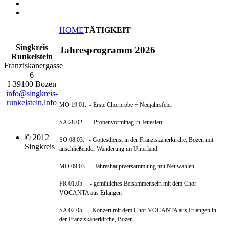
HOME
TÄTIGKEIT
Singkreis
Jahresprogramm 2026
Runkelstein
Franziskanergasse
6
I-39100 Bozen
info@singkreis-
runkelstein.info
MO 19.01. - Erste Chorprobe + Neujahrsfeier
SA 28.02.
-
Probenvormittag in Jenesien
© 2012
SO 08.03.
- Gottesdienst in der Franziskanerkirche, Bozen mit
Singkreis
anschließender Wanderung im Unterland
MO 09.03. - Jahreshauptversammlung mit Neuwahlen
FR 01.05. - gemütliches Beisammensein mit dem Chor
VOCANTA aus Erlangen
SA 02.05.
- Konzert mit dem Chor VOCANTA aus Erlangen in
der Franziskanerkirche, Bozen